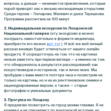
вопросы, а дальше — начинаются приключения, которые
порой приводят нас к весьма неожиданным открытиям.
Среди героев – Гончарова, Малевич и даже Терешкова.
Программа рассчитана на 100 минут.
2. Индивидуальная экскурсия по Лондонской
Национальной галерее
(эту экскурсию в можно
послушать самостоятельно в формате медиагида,
приобрести его можно
вот тут
). И всё же мой личный
рассказ вживую будет отличаться от нашего онлайн-
продукта. Я сосредоточусь на том, что на картинах
нельзя заметить при первом взгляде — а именно на том,
что обнаружилось в результате расследований: как
искусствоведов и историков, так и лично моих. Мы
пробудем с вами вместе полтора часа и посмотрим не
только на картины, но и на их рентгеновские снимки и
зацензурированные версии, а также — старые
фотографии и уникальные документы
3. Прогулка по Лондону
Я предлагаю посмотреть на город моими глазами. Я не
краевед и не специалист по лондонской истории, но