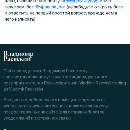
цены, напишите нам почту
info@vraevskiy.com
или в
телеграм-бот
@vipsauna_bot
(не забудьте открыть бота
и ответить на первый простой вопрос, прежде чем в
него написать)
Сайт принадлежит Владимиру Раевскому,
зарегистрированному в качестве индивидуального
предпринимателя в Великобритании (Vladimir Raevskii trading
as Vladimir Raevskiy)
Все данные, собираемые с помощью форм оплаты,
используются исключительно в целях оказания услуг,
предоставленных на сайте (для отправки билетов,
уведомлений и экстренной связи)